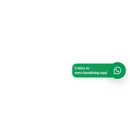
Cotiza tu
merchandising aquí
What